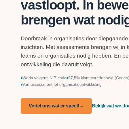
vastloopt. In bew
brengen wat nodig
Doorbraak in organisaties door diepgaande
inzichten. Met assessments brengen wij in k
teams en organisaties nodig hebben. En be
ontwikkeling die daaruit volgt.
Werkt volgens NIP-code
97,5% klanttevredenheid (Cedeo
Van assessment tot organisatieontwikkeling
Vertel ons wat er speelt
→
Bekijk wat we do