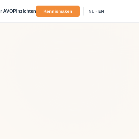
r AVOP
Inzichten
Kennismaken
NL ·
EN