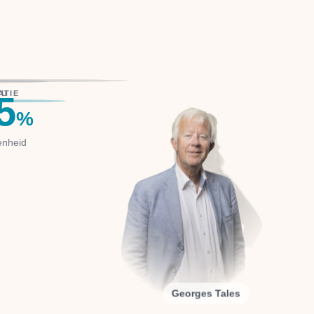
ATIE
DU
5
%
enheid
Georges Tales