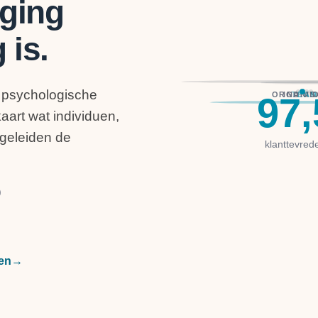
eging
 is.
 psychologische
ORGANIS
INDIVI
TEAM
97,
aart wat individuen,
geleiden de
klanttevred
)
en
→