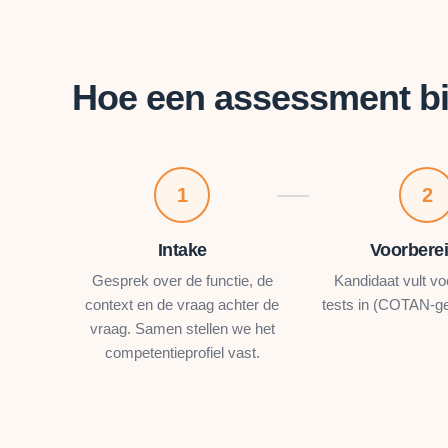
Hoe een assessment bi
1
2
Intake
Voorbere
Gesprek over de functie, de
Kandidaat vult voo
context en de vraag achter de
tests in (COTAN-gec
vraag. Samen stellen we het
competentieprofiel vast.