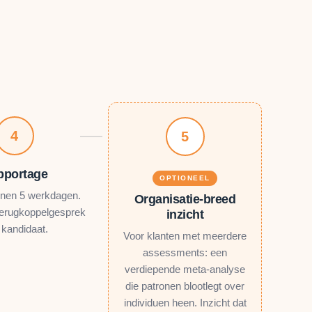
4
5
pportage
OPTIONEEL
nnen 5 werkdagen.
Organisatie-breed
 terugkoppelgesprek
inzicht
 kandidaat.
Voor klanten met meerdere
assessments: een
verdiepende meta-analyse
die patronen blootlegt over
individuen heen. Inzicht dat