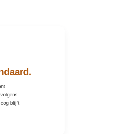
andaard.
ent
 volgens
og blijft