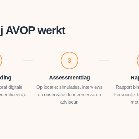
j AVOP werkt
3
iding
Assessmentdag
Ra
raf digitale
Op locatie: simulaties, interviews
Rapport bi
ertificeerd).
en observatie door een ervaren
Persoonlijk
adviseur.
met