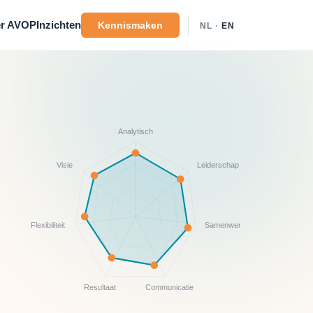
r AVOP
Inzichten
Kennismaken
NL ·
EN
Analytisch
Visie
Leiderschap
Flexibiliteit
Samenwerking
Resultaat
Communicatie