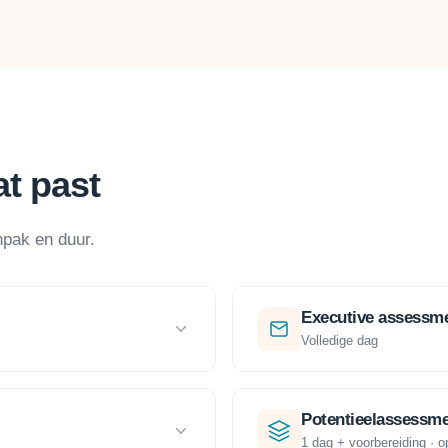
t past
npak en duur.
Executive assessm
Volledige dag
Potentieelassessm
1 dag + voorbereiding · 