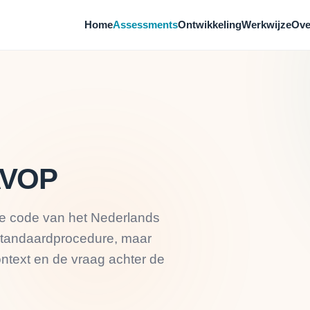
Home
Assessments
Ontwikkeling
Werkwijze
Ove
AVOP
e code van het Nederlands
 standaardprocedure, maar
ntext en de vraag achter de