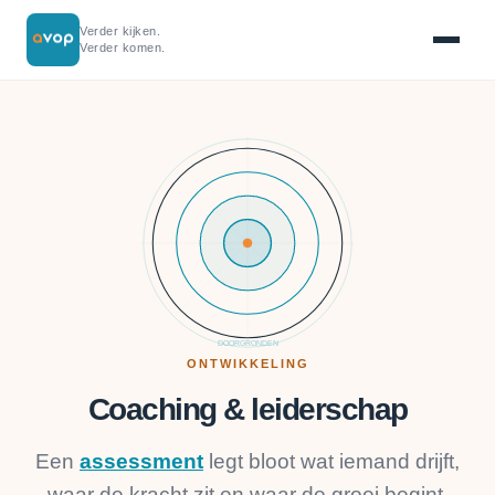
Verder kijken.
Verder komen.
DOORGRONDEN
ONTWIKKELING
Coaching & leiderschap
Een
assessment
legt bloot wat iemand drijft,
waar de kracht zit en waar de groei begint.