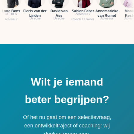
tte Bons
Floris van der
David van
Sabien Faber
Annemarieke
Maaike
T-lid &
Adviseur /
Linden
Ass
van Rumpt
Kester
Directie
Directie
Adviseur
Adviseur
dviseur
Coach / Trainer
Wilt je iemand
beter begrijpen?
Of het nu gaat om een selectievraag,
een ontwikkeltraject of coaching: wij