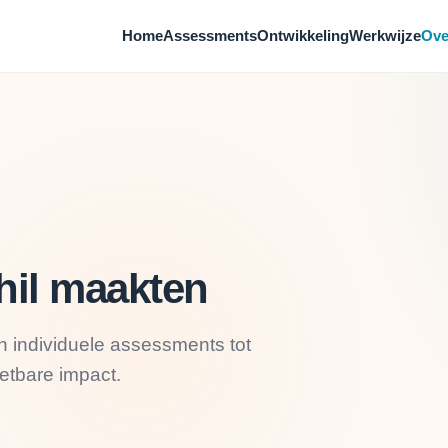
Home
Assessments
Ontwikkeling
Werkwijze
Ove
hil maakten
an individuele assessments tot
eetbare impact.