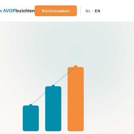
r AVOP
Inzichten
Kennismaken
NL ·
EN