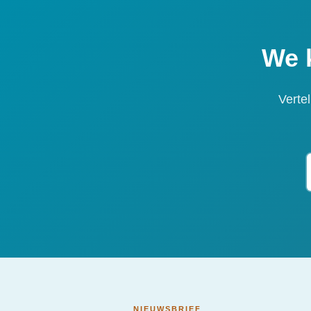
We 
Verte
NIEUWSBRIEF