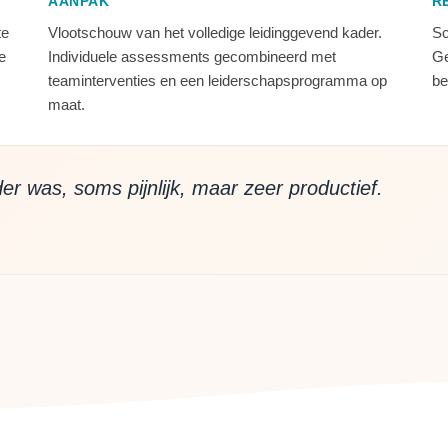
AANPAK
R
te
Vlootschouw van het volledige leidinggevend kader.
Sc
e
Individuele assessments gecombineerd met
Ge
teaminterventies en een leiderschapsprogramma op
be
maat.
r was, soms pijnlijk, maar zeer productief.