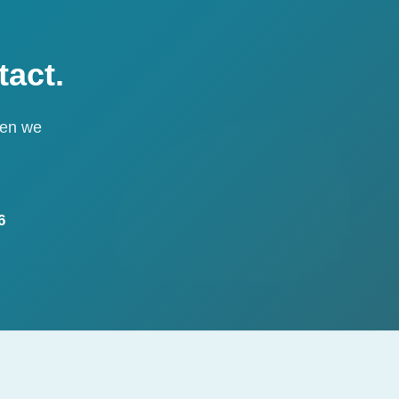
act.
ken we
6