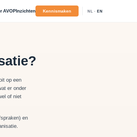
r AVOP
Inzichten
Kennismaken
NL ·
EN
satie?
oit op een
wat er onder
el of niet
fspraken) en
nisatie.