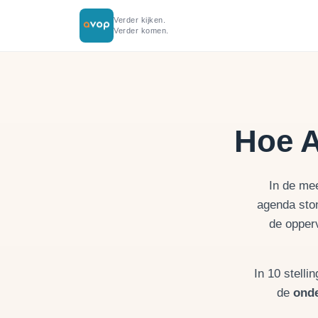
Verder kijken.
Verder komen.
Hoe A
In de mee
agenda ston
de opperv
In 10 stelli
de
ond