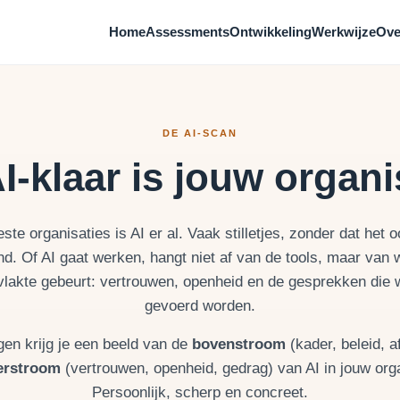
Home
Assessments
Ontwikkeling
Werkwijze
Ove
DE AI-SCAN
I-klaar is jouw organi
ste organisaties is AI er al. Vaak stilletjes, zonder dat het o
d. Of AI gaat werken, hangt niet af van de tools, maar van 
lakte gebeurt: vertrouwen, openheid en de gesprekken die w
gevoerd worden.
ngen krijg je een beeld van de
bovenstroom
(kader, beleid, a
erstroom
(vertrouwen, openheid, gedrag) van AI in jouw orga
Persoonlijk, scherp en concreet.