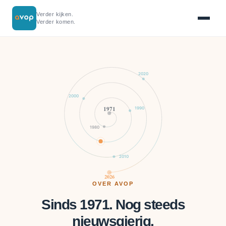
Verder kijken.
Verder komen.
2020
2000
1971
1990
1980
2010
2026
OVER AVOP
Sinds 1971. Nog steeds
nieuwsgierig.